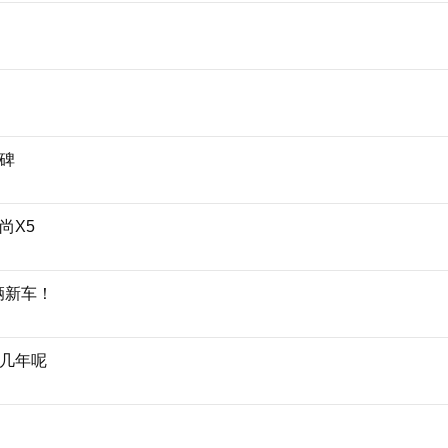
碑
尚X5
辆新车！
几年呢