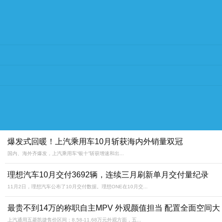
爆发式回暖！上汽乘用车10月斩获海内外销量双冠
国内、海外齐爆发，上汽乘用车“银十”斩获增速和出...
理想汽车10月交付3692辆，连续三月刷新单月交付量纪录
11月2日，理想汽车公布了10月交付数据。理想ONE在10月交...
最贵不到14万的称职自主MPV 外观颜值担当 配置全面空间大
上汽通用五菱凯捷售价区间：8.58-11.68万元外观方面，五...