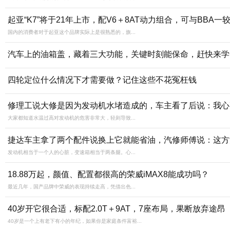
起亚“K7”将于21年上市，配V6＋8AT动力组合，可与BBA一
国内的消费者对于起亚这个品牌实际上是很熟悉的，旗...
汽车上的油箱盖，藏着三大功能，关键时刻能保命，赶快来学
四轮定位什么情况下才需要做？记住这些不花冤枉钱
修理工说大修是因为发动机水堵造成的，车主看了后说：我心
大家都知道水温过高对发动机的危害非常大，轻则导致...
捷达车主拿了两个配件说换上它就能省油，汽修师傅说：这方
发动机相当于一个人的心脏，变速箱相当于两条腿。心...
18.88万起，颜值、配置都很高的荣威iMAX8能成功吗？
最近几年，国产品牌中荣威的表现持续走高，凭借出色...
40岁开它很合适，标配2.0T＋9AT，7座布局，果断放弃途昂
40岁是一个上有老下有小的年纪，如果你是家庭条件富裕...