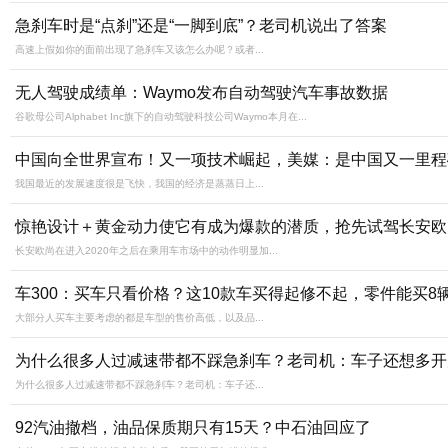
急刹车时是“点刹”还是“一脚到底”？老司机说出了答案
高速上假如你的面前出现了急刹车又该怎么办呢？或者...
无人驾驶成绩单：Waymo发布自动驾驶汽车事故数据
谷歌母公司Alphabet Inc旗下的自动驾驶科技公司Waymo本月在...
中国向全世界宣布！又一项技术崛起，美媒：是中国又一里程
我国最近的发展速度很是飞快，我国的经济是蒸蒸日上...
惊艳设计＋黄金动力使它有成为爆款的潜质，抢先试驾长安欧
长安欧尚在进入2020年之后在乘用车市场中的动作明显加...
车300：买车只看价格？这10款车买得起修不起，零件能买8
大部分人买车主要考虑的都是车型的售价高低，以及品...
为什么很多人过减速带都不踩急刹车？老司机：车子还想多开
为什么很多人过减速带都不踩急刹车？老司机：车子还...
92汽油撤档，油品保质期只有15天？中石油回应了